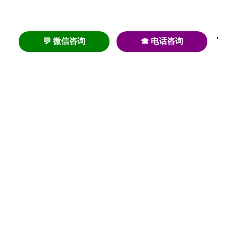
💬 微信咨询
☎ 电话咨询
养老
养老院
养老机构
养老公寓
养老社区
养老模式
护理
医养结合
失智
失能
居家养老
护理院
帕金森
旅居
浦东
认知症
椿萱茂
老年公寓
梧桐人家
泰康之家
澳朵花园
长护险
高端养老
高血压
首页
养老社区
老年公寓
养老院
护理院
资讯内容
关于我们