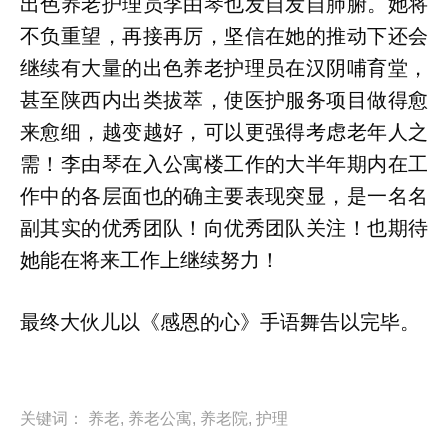
出色养老护理员李由琴也发自发自肺腑。她将
不负重望，再接再厉，坚信在她的推动下还会
继续有大量的出色养老护理员在汉阴哺育堂，
甚至陕西内出类拔萃，使医护服务项目做得愈
来愈细，越变越好，可以更强得考虑老年人之
需！李由琴在入公寓楼工作的大半年期内在工
作中的各层面也的确主要表现突显，是一名名
副其实的优秀团队！向优秀团队关注！也期待
她能在将来工作上继续努力！
最终大伙儿以《感恩的心》手语舞告以完毕。
关键词：
养老
,
养老公寓
,
养老院
,
护理