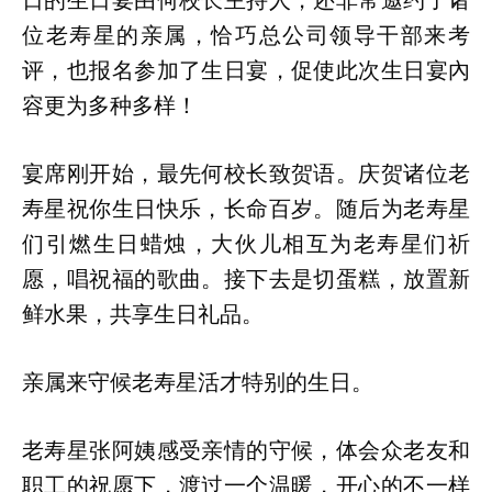
日的生日宴由何校长主持人，还非常邀约了诸
位老寿星的亲属，恰巧总公司领导干部来考
评，也报名参加了生日宴，促使此次生日宴內
容更为多种多样！
宴席刚开始，最先何校长致贺语。庆贺诸位老
寿星祝你生日快乐，长命百岁。随后为老寿星
们引燃生日蜡烛，大伙儿相互为老寿星们祈
愿，唱祝福的歌曲。接下去是切蛋糕，放置新
鲜水果，共享生日礼品。
亲属来守候老寿星活才特别的生日。
老寿星张阿姨感受亲情的守候，体会众老友和
职工的祝愿下，渡过一个温暖，开心的不一样