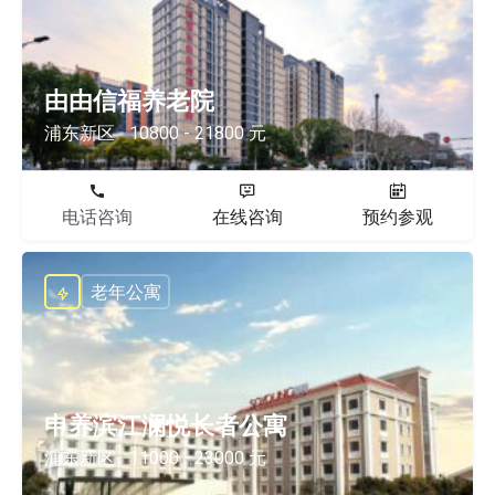
由由信福养老院
浦东新区
10800 - 21800 元
电话咨询
在线咨询
预约参观
老年公寓
申养滨江澜悦长者公寓
浦东新区
11000 - 23000 元