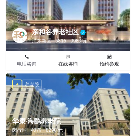
亲和谷养老社区
浦东新区
5816 - 9983 元
电话咨询
在线咨询
预约参观
养老院
华康·海鸥养老院
闵行区
4079 - 8290 元