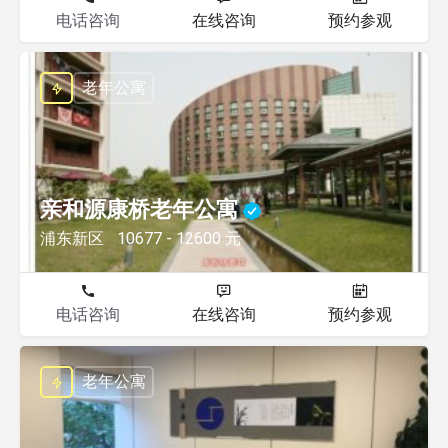
电话咨询
在线咨询
预约参观
老年公寓
亲和源康桥老年公寓
浦东新区
10677 - 12600 元
电话咨询
在线咨询
预约参观
老年公寓