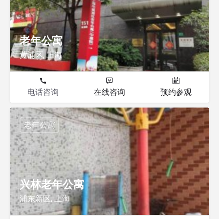
老年公寓
黄浦区, 上海
电话咨询
在线咨询
预约参观
老年公寓
兴林老年公寓
浦东新区, 上海