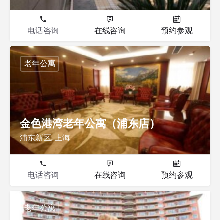
电话咨询
在线咨询
预约参观
老年公寓
金色港湾老年公寓（浦东店）
浦东新区, 上海
电话咨询
在线咨询
预约参观
老年公寓