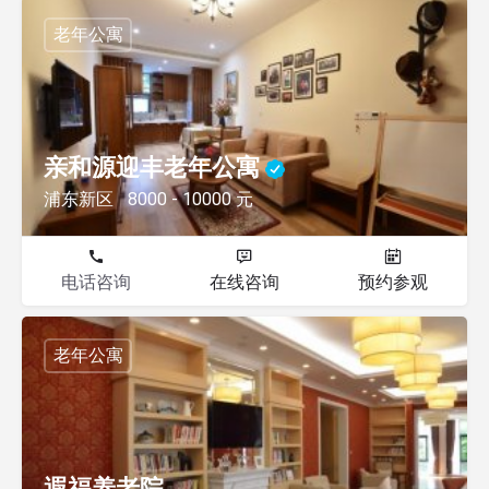
老年公寓
亲和源迎丰老年公寓
浦东新区
8000 - 10000 元
电话咨询
在线咨询
预约参观
老年公寓
遐福养老院