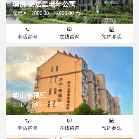
璞悦·安居里老年公寓
嘉定区
2800.00 - 12000.00 元
电话咨询
在线咨询
预约参观
老年公寓
华山幸福汇
金山区
2400 - 4500 元
电话咨询
在线咨询
预约参观