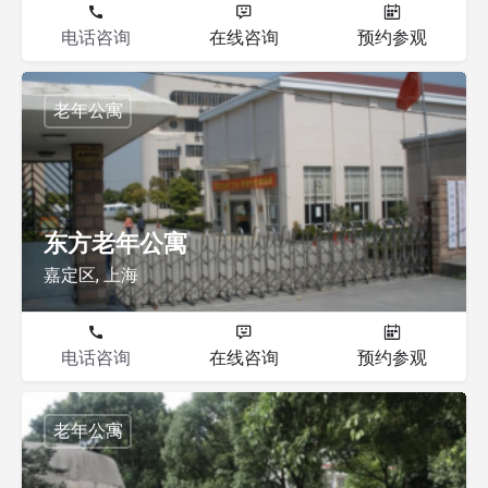
电话咨询
在线咨询
预约参观
老年公寓
东方老年公寓
嘉定区, 上海
电话咨询
在线咨询
预约参观
老年公寓