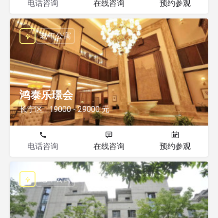
电话咨询
在线咨询
预约参观
老年公寓
鸿泰乐璟会
长宁区
19000 - 29000 元
电话咨询
在线咨询
预约参观
老年公寓