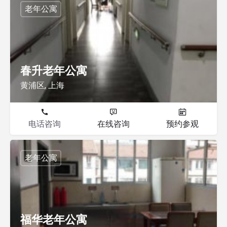
老年公寓
春升老年公寓
黄浦区, 上海
电话咨询
在线咨询
预约参观
老年公寓
福华老年公寓