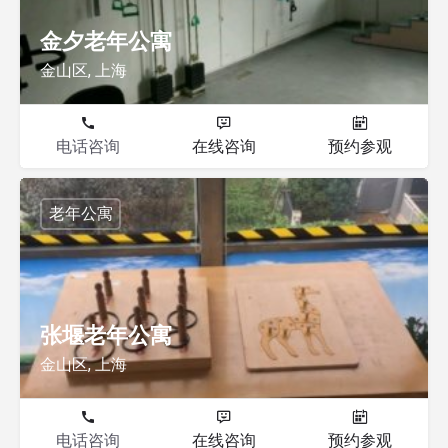
金夕老年公寓
金山区, 上海
电话咨询
在线咨询
预约参观
老年公寓
张堰老年公寓
金山区, 上海
电话咨询
在线咨询
预约参观