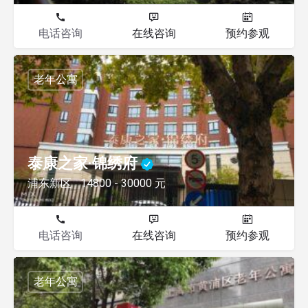
电话咨询
在线咨询
预约参观
老年公寓
泰康之家·锦绣府
浦东新区
14800 - 30000 元
电话咨询
在线咨询
预约参观
老年公寓