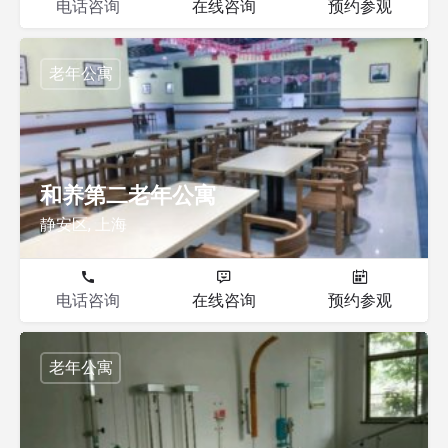
电话咨询
在线咨询
预约参观
老年公寓
和养第二老年公寓
静安区, 上海
电话咨询
在线咨询
预约参观
老年公寓