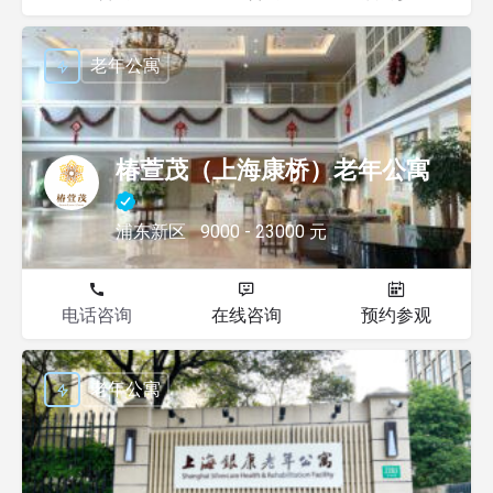
老年公寓
椿萱茂（上海康桥）老年公寓
浦东新区
9000 - 23000 元
电话咨询
在线咨询
预约参观
老年公寓