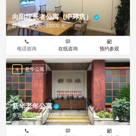
向阳院长者公寓（中环店）
静安区
8000 - 20000 元
电话咨询
在线咨询
预约参观
老年公寓
新华老年公寓
奉贤区
3750 - 10000 元