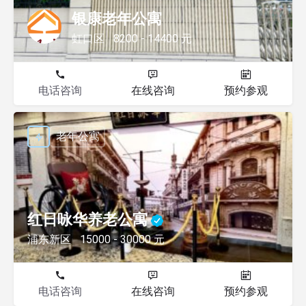
银康老年公寓
虹口区
8200 - 14400 元
电话咨询
在线咨询
预约参观
老年公寓
红日咏华养老公寓
浦东新区
15000 - 30000 元
电话咨询
在线咨询
预约参观