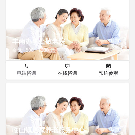
敬老院
丰南办事处敬老院
余姚
500 - 1000 元
电话咨询
在线咨询
预约参观
其他
临山镇居家养老服务中心