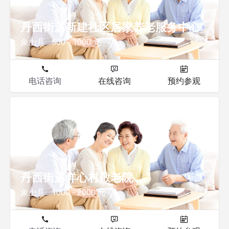
丹西街道新建社区居家养老服务中心
象山县
500 - 1000 元
电话咨询
在线咨询
预约参观
养老院
丹西街道洋心村敬老院
象山县
1000 - 2000 元