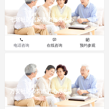
七塔社区居家养老服务中心
江东区
500 - 1000 元
电话咨询
在线咨询
预约参观
其他
万安社区夕阳红开心乐园
海曙区
500 - 1000 元