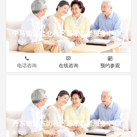
中马街道盐仓社区居家养老服务中心
江北区
500 - 1000 元
电话咨询
在线咨询
预约参观
其他
丹东街道东街社区居家养老服务中心
象山县
500 - 1000 元