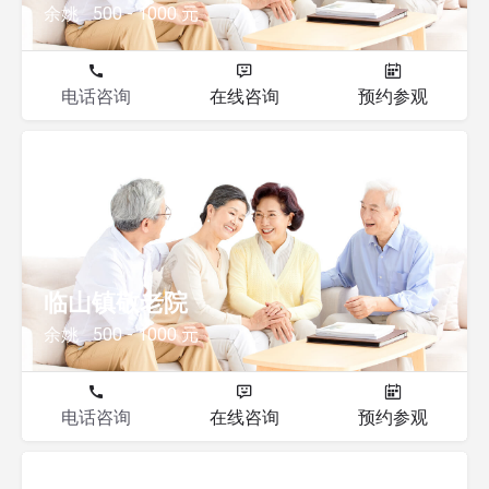
余姚
500 - 1000 元
电话咨询
在线咨询
预约参观
敬老院
临山镇敬老院
余姚
500 - 1000 元
电话咨询
在线咨询
预约参观