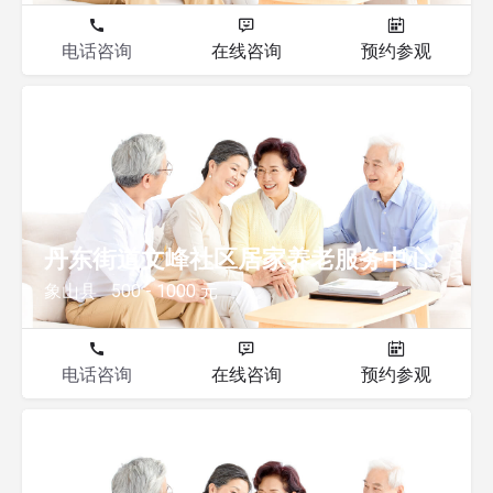
电话咨询
在线咨询
预约参观
其他
丹东街道文峰社区居家养老服务中心
象山县
500 - 1000 元
电话咨询
在线咨询
预约参观
其他