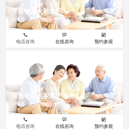
下应镇潘火敬老院
鄞州区
500 - 1000 元
电话咨询
在线咨询
预约参观
其他
东海社区居家养老服务中心
宁海县
500 - 1000 元
电话咨询
在线咨询
预约参观