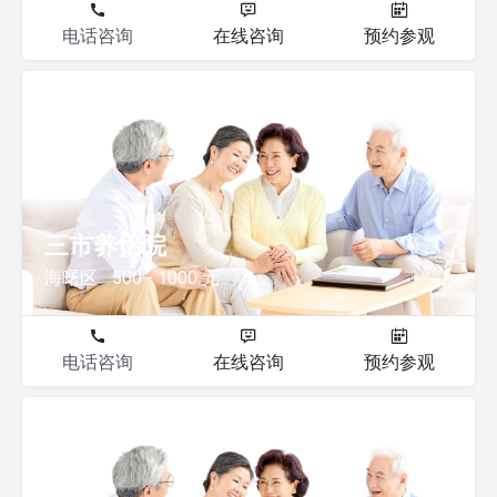
电话咨询
在线咨询
预约参观
其他
三市养怡院
海曙区
500 - 1000 元
电话咨询
在线咨询
预约参观
敬老院