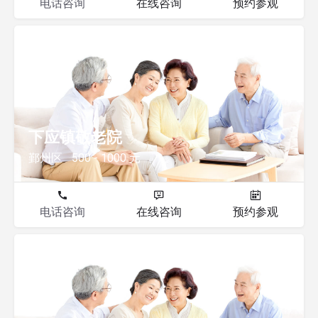
电话咨询
在线咨询
预约参观
敬老院
下应镇敬老院
鄞州区
500 - 1000 元
电话咨询
在线咨询
预约参观
敬老院