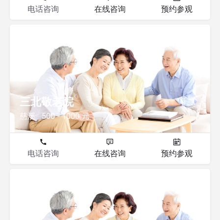
电话咨询
在线咨询
预约参观
敬老院
三北敬老院
慈溪
500 - 1000 元
电话咨询
在线咨询
预约参观
敬老院