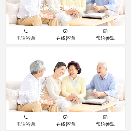
东一社区居家养老服务站
余姚
500 - 1000 元
电话咨询
在线咨询
预约参观
其他
东海托老院
慈溪
500 - 1000 元
电话咨询
在线咨询
预约参观