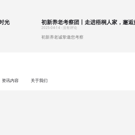
时光
初新养老考察团丨走进梧桐人家，邂逅
2025-04-14
没有评论
初新养老诚挚邀您考察
资讯内容
关于我们