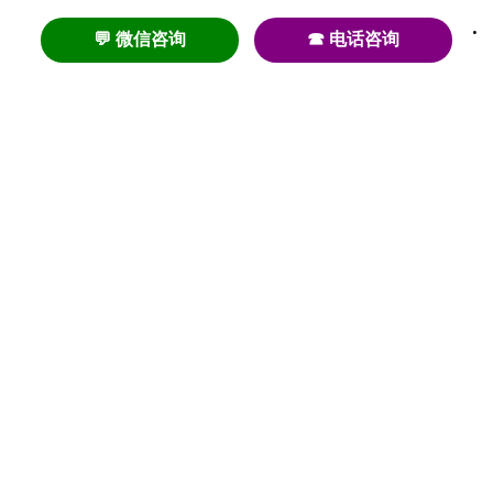
💬 微信咨询
☎ 电话咨询
养老
养老院
养老机构
养老公寓
养老社区
养老模式
护理
医养结合
失智
失能
居家养老
护理院
帕金森
旅居
浦东
认知症
椿萱茂
老年公寓
梧桐人家
泰康之家
澳朵花园
长护险
高端养老
高血压
首页
养老社区
老年公寓
养老院
护理院
资讯内容
关于我们
© 2020-2023 初新养老 |
沪ICP备20004286号-2
增值电信许可证 |
沪B2-20200797