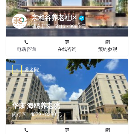
亲和谷养老社区
浦东新区
5816 - 9983 元
电话咨询
在线咨询
预约参观
养老院
华康·海鸥养老院
闵行区
4079 - 8290 元