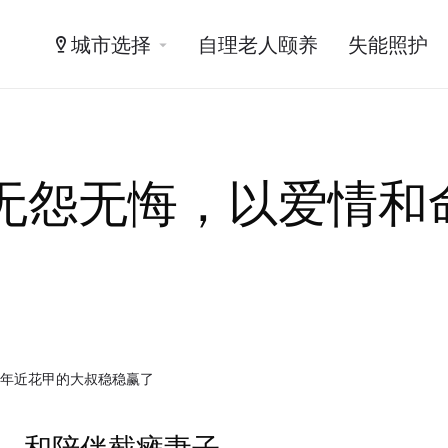
城市选择
自理老人颐养
失能照护
子无怨无悔，以爱情和
，年近花甲的大叔稳稳赢了