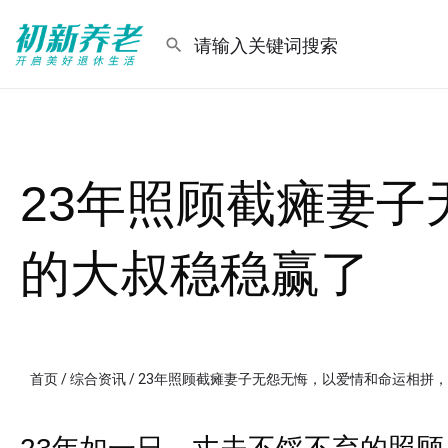
23年照顾截瘫妻
的大叔稳稳赢了
首页
/
综合资讯
/ 23年照顾截瘫妻子无怨无悔，以爱情和命运相拼