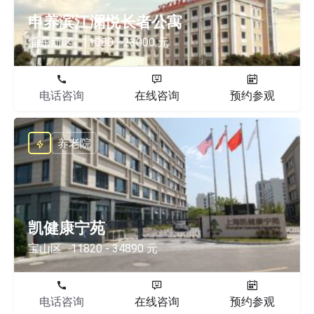
申养滨江澜悦长者公寓
浦东新区
11000 - 23000 元
电话咨询
在线咨询
预约参观
养老院
凯健康宁苑
宝山区
11820 - 34890 元
电话咨询
在线咨询
预约参观