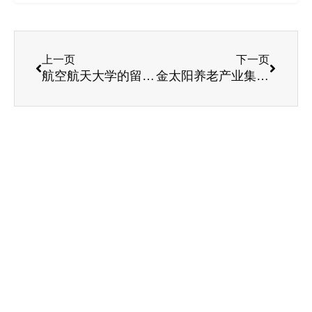
上一页
下一页
航空航天大学的留学生与金太阳爷爷奶奶们的快乐时光
金太阳养老产业集团 第二届护理技能大赛