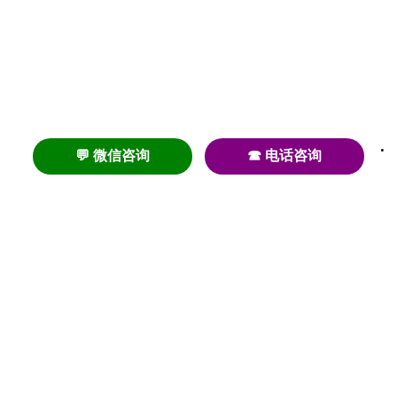
💬 微信咨询
☎ 电话咨询
养老
养老院
养老机构
养老公寓
养老社区
养老模式
护理
医养结合
失智
失能
居家养老
护理院
帕金森
旅居
浦东
认知症
椿萱茂
老年公寓
梧桐人家
泰康之家
澳朵花园
长护险
高端养老
高血压