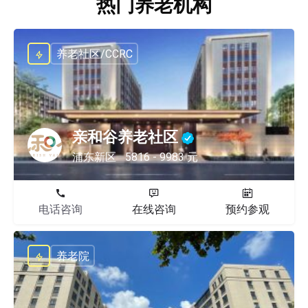
热门养老机构
养老社区/CCRC
亲和谷养老社区
浦东新区
5816 - 9983 元
电话咨询
在线咨询
预约参观
养老院