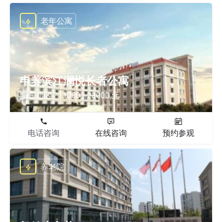
老年公寓
申养滨江澜悦长者公寓
浦东新区
11000 - 23000 元
电话咨询
在线咨询
预约参观
养老院