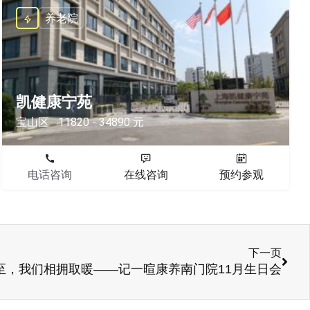
养老院
凯健康宁苑
宝山区
11820 - 34890 元
电话咨询
在线咨询
预约参观
下一页
至，我们相拥取暖——记一暄康养南门院11月生日会