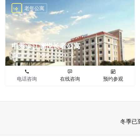
老年公寓
申养滨江澜悦长者公寓
浦东新区
11000 - 23000 元
电话咨询
在线咨询
预约参观
冬季已