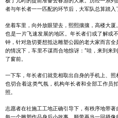
极了儿时的提前准备去春游的大家。历经一系列
者与年长者一一匹配的环节后，大军队总算踏入了
坐着车里，向外放眼望去，熙熙攘攘，高楼大厦
也是一片飞速发展的地区。年长者们或了解或
钟，针对急切要想抵达雕塑公园的老大家而言全
的情况下，车里不谋而合地惊讶：“哇，来到来到
了窗前。
一下车，年长者们就竞相取出自身的手机上、照
也切合着这类气氛，机构年长者和全部工作员
照。
志愿者在社施工工地正确引导下，有秩序地带著
每一个雕塑作品身后小故事，顺带再当一回摄像