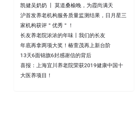
凯健吴奶奶 丨 莫道桑榆晚，为霞尚满天
沪首发养老机构服务质量监测结果，日月星三
家机构获评＂优秀＂！
长友养老院浓浓的年味丨我们的长友
年底再拿两项大奖！椿萱茂再上新台阶
13天6面锦旗6封感谢信的背后
喜报：上海宜川养老院荣获2019健康中国十
大医养项目！