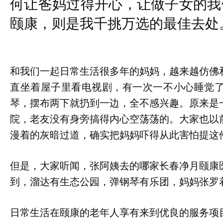
何让爸妈过得开心，让做子女的我
颐康，则是我千挑万选的最佳去处
和我们一起日常生活很多年的妈妈，越来越仿佛
直坐着屋子里看电视剧，有一次一不小心睡觉
琴，摆布两下就扔到一边，全不感兴趣。原来是
院，老友没有身旁搞得内心空荡荡的。大家也以
漫着的灰暗过道，确实把妈妈吓得从此害怕提这
但是，大家听闻，张阿姨去的哪家长春净月颐康
到，溜达有生态公园，弹钢琴有乐团，妈妈张罗
日常生活在颐康的老年人享有来到优良的服务项