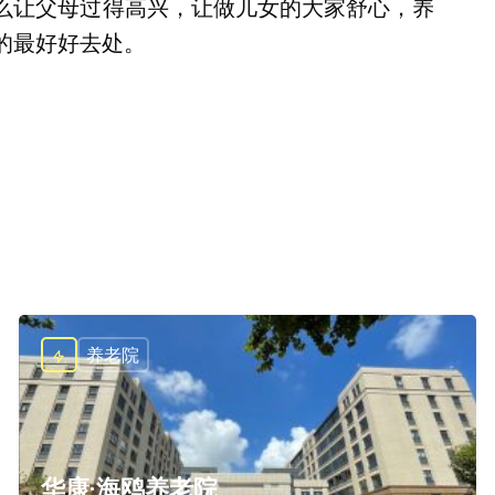
么让父母过得高兴，让做儿女的大家舒心，养
的最好好去处。
养老院
华康·海鸥养老院