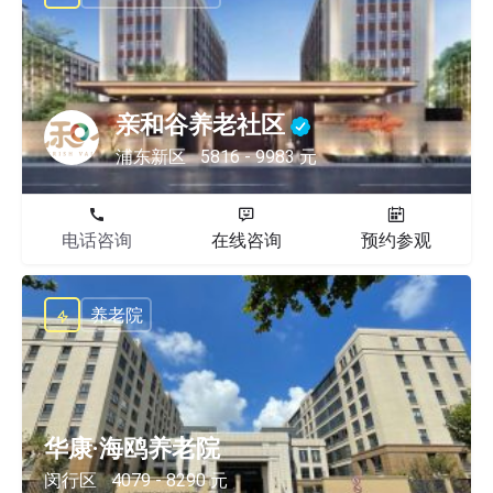
亲和谷养老社区
浦东新区
5816 - 9983 元
电话咨询
在线咨询
预约参观
养老院
华康·海鸥养老院
闵行区
4079 - 8290 元