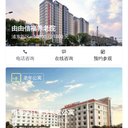
由由信福养老院
浦东新区
10800 - 21800 元
电话咨询
在线咨询
预约参观
老年公寓
申养滨江澜悦长者公寓
浦东新区
11000 - 23000 元