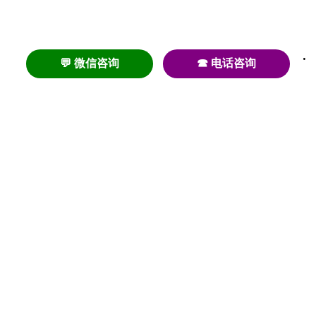
💬 微信咨询
☎ 电话咨询
养老
养老院
养老机构
养老公寓
养老社区
养老模式
护理
医养结合
失智
失能
居家养老
护理院
帕金森
旅居
浦东
认知症
椿萱茂
老年公寓
梧桐人家
泰康之家
澳朵花园
长护险
高端养老
高血压
首页
养老社区
老年公寓
养老院
护理院
资讯内容
关于我们