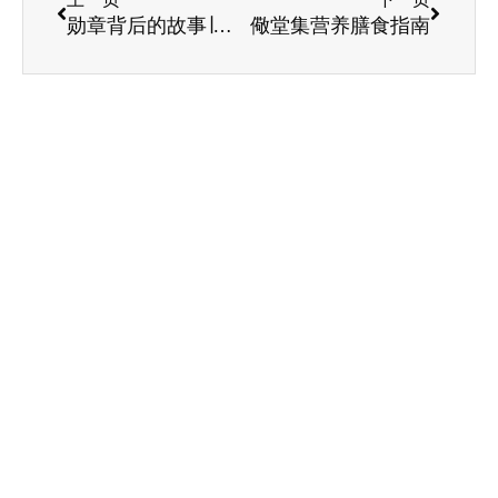
勋章背后的故事∣顾寿均 不忘初心方得始终
儆堂集营养膳食指南