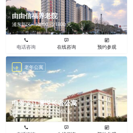
由由信福养老院
浦东新区
10800 - 21800 元
电话咨询
在线咨询
预约参观
老年公寓
申养滨江澜悦长者公寓
浦东新区
11000 - 23000 元