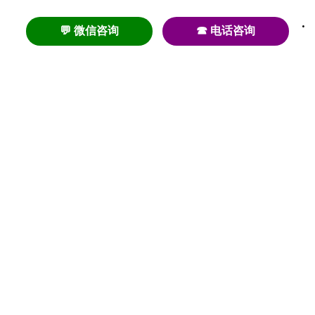
💬 微信咨询
☎ 电话咨询
养老
养老院
养老机构
养老公寓
养老社区
养老模式
护理
医养结合
失智
失能
居家养老
护理院
帕金森
旅居
浦东
认知症
椿萱茂
老年公寓
梧桐人家
泰康之家
澳朵花园
长护险
高端养老
高血压
首页
养老社区
老年公寓
养老院
护理院
资讯内容
关于我们
© 2020-2023 初新养老 |
沪ICP备20004286号-2
增值电信许可证 |
沪B2-20200797