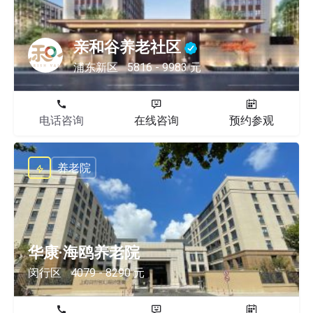
亲和谷养老社区
浦东新区
5816 - 9983 元
电话咨询
在线咨询
预约参观
养老院
华康·海鸥养老院
闵行区
4079 - 8290 元