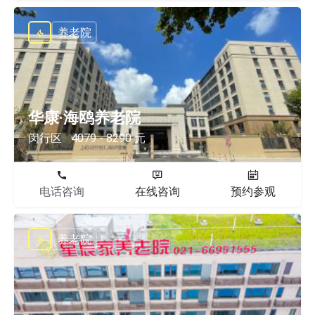
养老院
华康·海鸥养老院
闵行区
4079 - 8290 元
电话咨询
在线咨询
预约参观
养老院