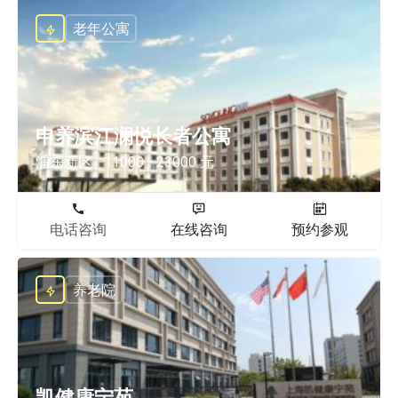
老年公寓
申养滨江澜悦长者公寓
浦东新区
11000 - 23000 元
电话咨询
在线咨询
预约参观
养老院
凯健康宁苑