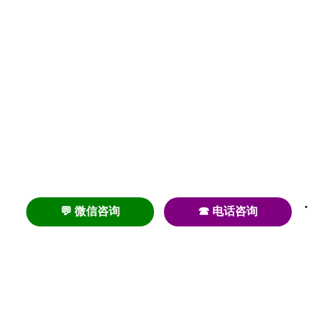
💬 微信咨询
☎ 电话咨询
养老
养老院
养老机构
养老公寓
养老社区
养老模式
护理
医养结合
失智
失能
居家养老
护理院
帕金森
旅居