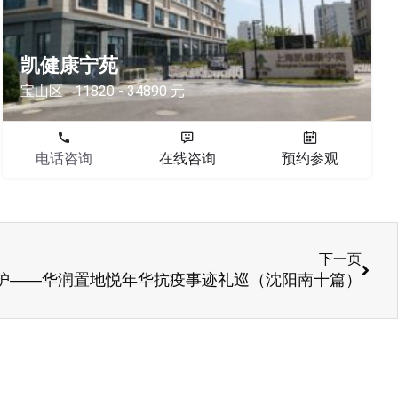
凯健康宁苑
宝山区
11820 - 34890 元
电话咨询
在线咨询
预约参观
下一页
护——华润置地悦年华抗疫事迹礼巡（沈阳南十篇）