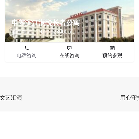
申养滨江澜悦长者公寓
浦东新区
11000 - 23000 元
电话咨询
在线咨询
预约参观
群文艺汇演
用心守