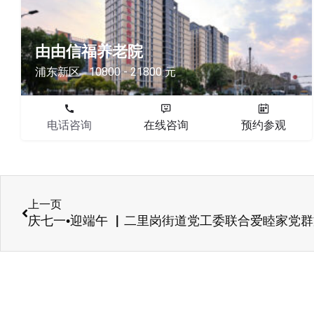
由由信福养老院
浦东新区
10800 - 21800 元
电话咨询
在线咨询
预约参观
上一页
庆七一•迎端午 ▏二里岗街道党工委联合爱睦家党