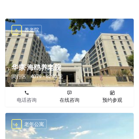
养老院
华康·海鸥养老院
闵行区
4079 - 8290 元
电话咨询
在线咨询
预约参观
老年公寓