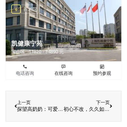
养老院
凯健康宁苑
宝山区
11820 - 34890 元
电话咨询
在线咨询
预约参观
上一页
下一页
探望高奶奶：可爱的她，愿岁月温柔以待
初心不改，久久如一丨 银康开展庆七一系列活动 共庆党的生日