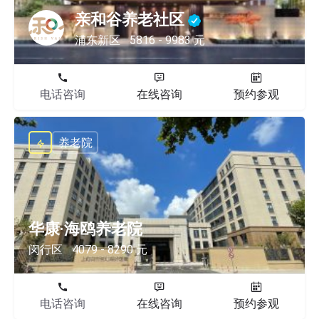
亲和谷养老社区
浦东新区
5816 - 9983 元
电话咨询
在线咨询
预约参观
养老院
华康·海鸥养老院
闵行区
4079 - 8290 元
电话咨询
在线咨询
预约参观