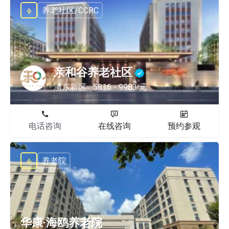
养老社区/CCRC
亲和谷养老社区
浦东新区
5816 - 9983 元
电话咨询
在线咨询
预约参观
养老院
华康·海鸥养老院