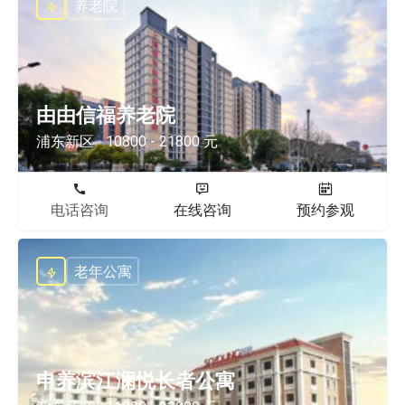
养老院
由由信福养老院
浦东新区
10800 - 21800 元
电话咨询
在线咨询
预约参观
老年公寓
申养滨江澜悦长者公寓