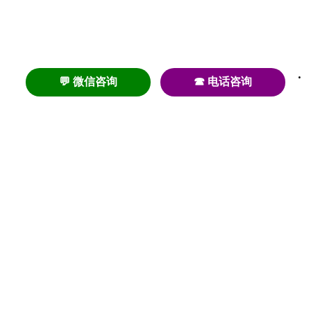
💬 微信咨询
☎ 电话咨询
养老
养老院
养老机构
养老公寓
养老社区
养老模式
护理
医养结合
失智
失能
居家养老
护理院
帕金森
旅居
浦东
认知症
椿萱茂
老年公寓
梧桐人家
泰康之家
澳朵花园
长护险
高端养老
高血压
首页
养老社区
老年公寓
养老院
护理院