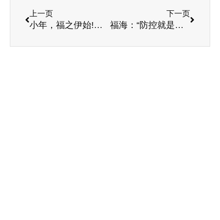
上一页
下一页
小年，福之伊始!祝国德康养爷爷奶奶们「福星高照」
福海：“防控就是责任”