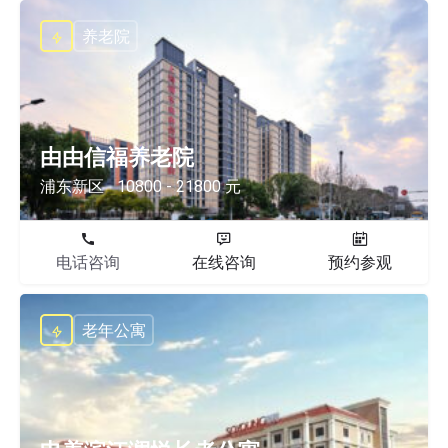
养老院
由由信福养老院
浦东新区
10800 - 21800 元
电话咨询
在线咨询
预约参观
老年公寓