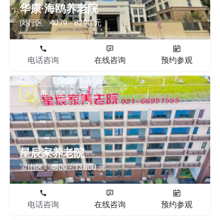
华康·海鸥养老院
闵行区
4079 - 8290 元
电话咨询
在线咨询
预约参观
养老院
星辰家养老院
宝山区
4800 - 13800 元
电话咨询
在线咨询
预约参观