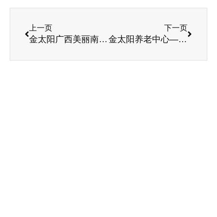
上一页
下一页
金太阳广西美丽南方公馆
金太阳养老中心——沈河院区幸福日常