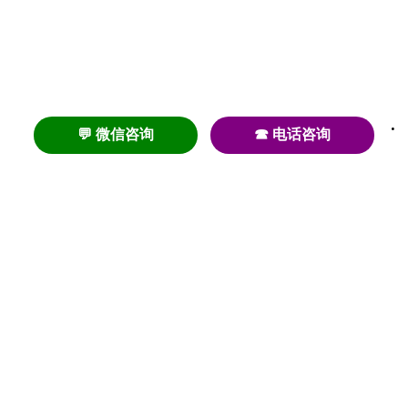
💬 微信咨询
☎ 电话咨询
养老
养老院
养老机构
养老公寓
养老社区
养老模式
护理
医养结合
失智
失能
居家养老
护理院
帕金森
旅居
浦东
认知症
椿萱茂
老年公寓
梧桐人家
泰康之家
澳朵花园
长护险
高端养老
高血压
首页
养老社区
老年公寓
养老院
护理院