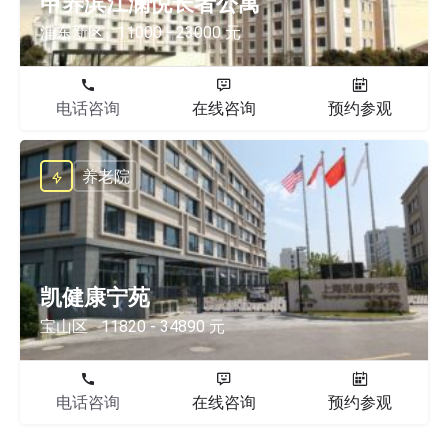
申养滨江澜悦长者公寓
浦东新区
11000 - 23000 元
电话咨询
在线咨询
预约参观
养老院
凯健康宁苑
宝山区
11820 - 34890 元
电话咨询
在线咨询
预约参观