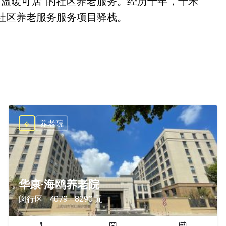
、温暖可居”的社区养老服务。经历十年，千禾
社区养老服务服务项目驿栈。
养老院
华康·海鸥养老院
闵行区
4079 - 8290 元