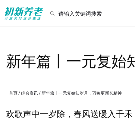
新年篇丨一元复始
首页
/
综合资讯
/ 新年篇丨一元复始知岁月，万象更新长精神
欢歌声中一岁除，春风送暖入千禾