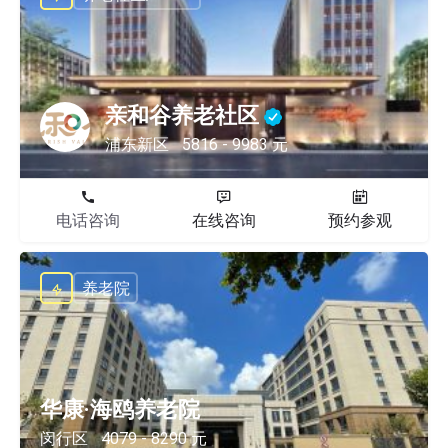
亲和谷养老社区
浦东新区
5816 - 9983 元
电话咨询
在线咨询
预约参观
养老院
华康·海鸥养老院
闵行区
4079 - 8290 元