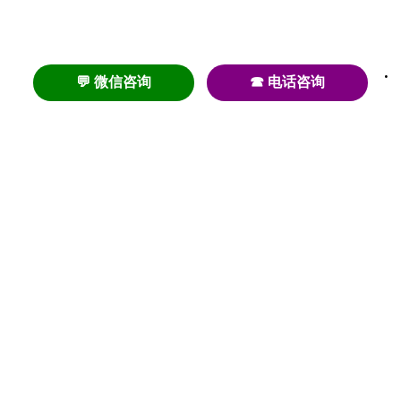
💬 微信咨询
☎ 电话咨询
养老
养老院
养老机构
养老公寓
养老社区
养老模式
护理
医养结合
失智
失能
居家养老
护理院
帕金森
旅居
浦东
认知症
椿萱茂
老年公寓
梧桐人家
泰康之家
澳朵花园
长护险
高端养老
高血压
首页
养老社区
老年公寓
养老院
护理院
资讯内容
关于我们