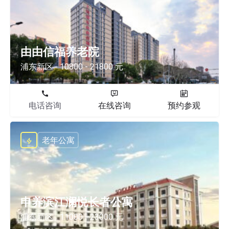
由由信福养老院
浦东新区
10800 - 21800 元
电话咨询
在线咨询
预约参观
老年公寓
申养滨江澜悦长者公寓
浦东新区
11000 - 23000 元