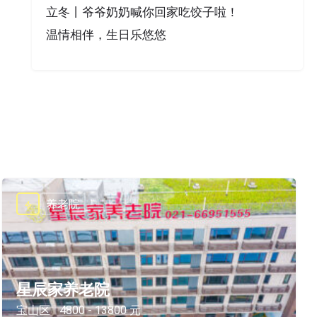
立冬丨爷爷奶奶喊你回家吃饺子啦！
温情相伴，生日乐悠悠
养老院
星辰家养老院
宝山区
4800 - 13800 元