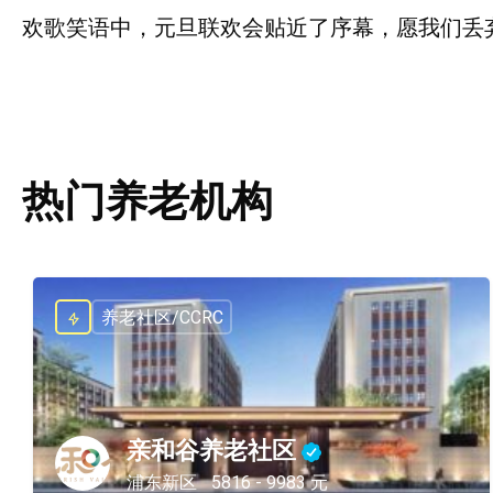
欢歌笑语中，元旦联欢会贴近了序幕，愿我们丢
热门养老机构
养老社区/CCRC
亲和谷养老社区
浦东新区
5816 - 9983 元