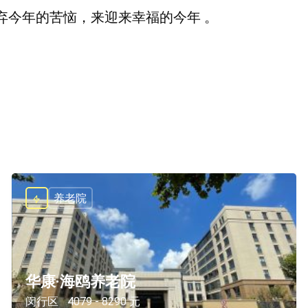
弃今年的苦恼，来迎来幸福的今年 。
养老院
华康·海鸥养老院
闵行区
4079 - 8290 元