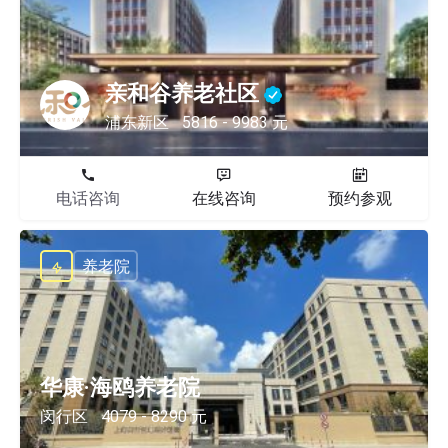
亲和谷养老社区
浦东新区
5816 - 9983 元
电话咨询
在线咨询
预约参观
养老院
华康·海鸥养老院
闵行区
4079 - 8290 元