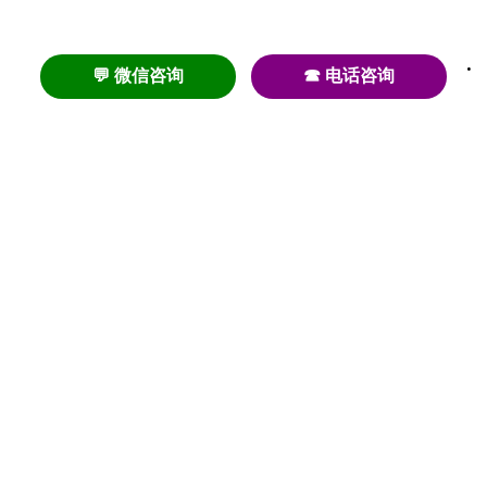
💬 微信咨询
☎ 电话咨询
养老
养老院
养老机构
养老公寓
养老社区
养老模式
护理
医养结合
失智
失能
居家养老
护理院
帕金森
旅居
浦东
认知症
椿萱茂
老年公寓
梧桐人家
泰康之家
澳朵花园
长护险
高端养老
高血压
首页
养老社区
老年公寓
养老院
护理院
资讯内容
关于我们
© 2020-2023 初新养老 |
沪ICP备20004286号-2