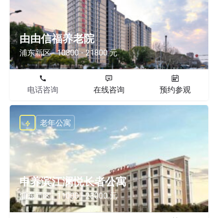
由由信福养老院
浦东新区
10800 - 21800 元
电话咨询
在线咨询
预约参观
老年公寓
申养滨江澜悦长者公寓
浦东新区
11000 - 23000 元