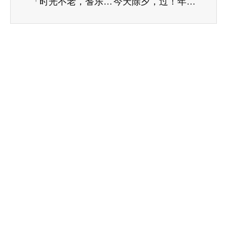
「时光不老，耆乐融融」国德康养中心举办2020年第一届长者生日会
今天除夕，过！年！啦！