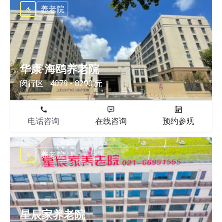
养老院
华康·海鸥养老院
闵行区
4079 - 8290 元
电话咨询
在线咨询
预约参观
养老院
星辰家养老院