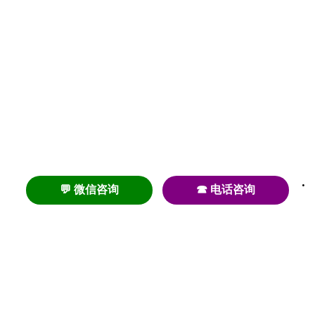
💬 微信咨询
☎ 电话咨询
养老
养老院
养老机构
养老公寓
养老社区
养老模式
护理
医养结合
失智
失能
居家养老
护理院
帕金森
旅居
浦东
认知症
椿萱茂
老年公寓
梧桐人家
泰康之家
澳朵花园