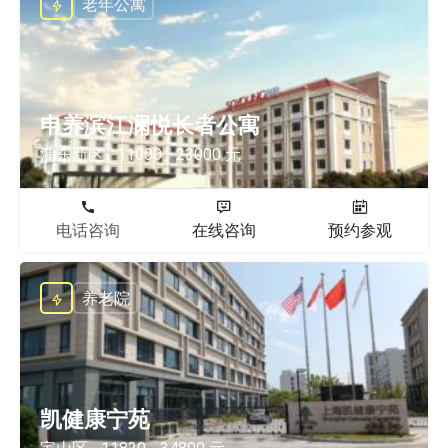
老年公寓
申养滨江澜悦长者公寓
浦东新区
11000 - 23000 元
电话咨询
在线咨询
预约参观
养老院
凯健康宁苑