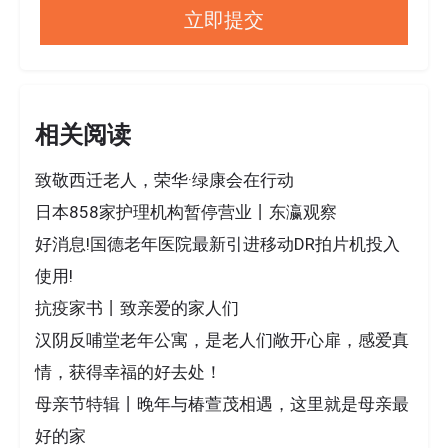
相关阅读
致敬西迁老人，荣华·绿康会在行动
日本858家护理机构暂停营业丨东瀛观察
好消息!国德老年医院最新引进移动DR拍片机投入
使用!
抗疫家书丨致亲爱的家人们
汉阴反哺堂老年公寓，是老人们敞开心扉，感爱真
情，获得幸福的好去处！
母亲节特辑丨晚年与椿萱茂相遇，这里就是母亲最
好的家