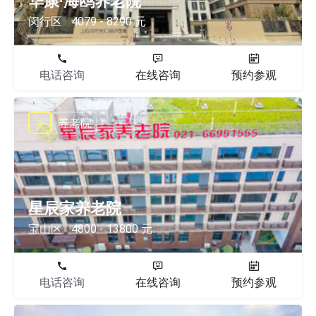
华康·海鸥养老院
闵行区
4079 - 8290 元
电话咨询
在线咨询
预约参观
养老院
星辰家养老院
宝山区
4800 - 13800 元
电话咨询
在线咨询
预约参观