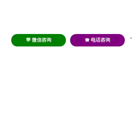
💬 微信咨询
☎ 电话咨询
养老
养老院
养老机构
养老公寓
养老社区
养老模式
护理
医养结合
失智
失能
居家养老
护理院
帕金森
旅居
浦东
认知症
椿萱茂
老年公寓
梧桐人家
泰康之家
澳朵花园
长护险
高端养老
高血压
首页
养老社区
老年公寓
养老院
护理院