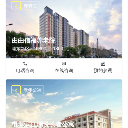
养老院
由由信福养老院
浦东新区
10800 - 21800 元
电话咨询
在线咨询
预约参观
老年公寓
申养滨江澜悦长者公寓