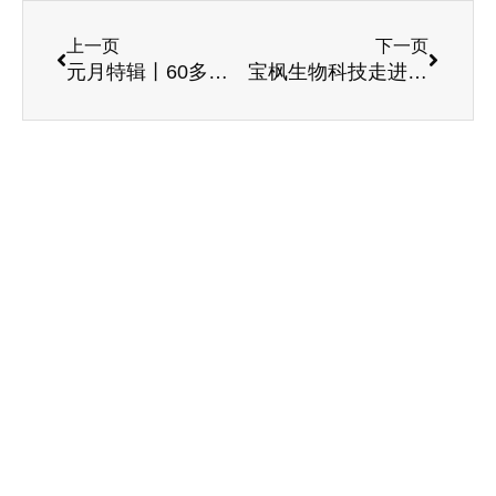
上一页
下一页
元月特辑丨60多天实习日子里的温暖小故事
宝枫生物科技走进国德开展《神经酸与脑健康》公益讲座