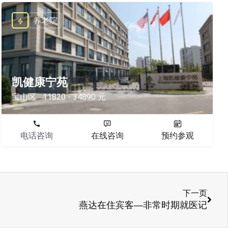
养老院
凯健康宁苑
宝山区
11820 - 34890 元
电话咨询
在线咨询
预约参观
下一页
燕达在住宾客—非常时期就医记