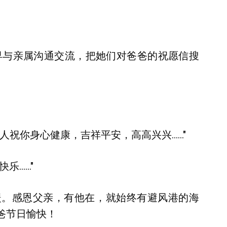
早与亲属沟通交流，把她们对爸爸的祝愿信搜
人祝你身心健康，吉祥平安，高高兴兴……"
乐……"
暖。感恩父亲，有他在，就始终有避风港的海
爸节日愉快！