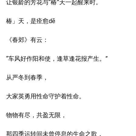
让银龄的芳花与“椿”天一起醒来时。
椿」天，是痊愈dē
《春郊》有云：
“车风好作阳和使，逢草逢花报产生。”
从严冬到春季，
大家英勇用性命守护着性命。
物物有尽，共盈无限，
那四季运转间未曾停息的生命之歌，