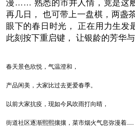
漫…… 熟悉的市井人情，竟是这
再几日， 也可带上一盘棋，两盏茶
眼下的春日时光， 正在用力生发
此刻按下重启键， 让银龄的芳华与
春天景色欣悦，气温澄和，
产品闲美，大家比过去更爱春季。
以前大家抗疫，现如今风吹雨打向晴，
街道社区逐渐熙熙攘攘，菜市烟火气息弥漫着……