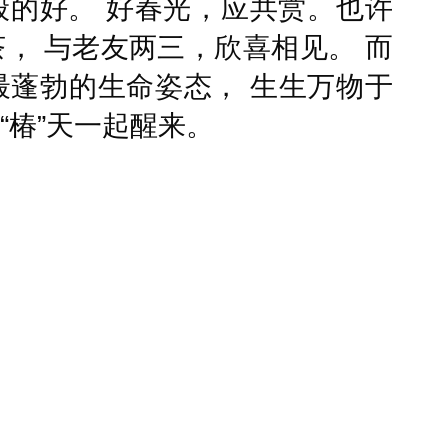
般的好。 好春光，应共赏。也许
， 与老友两三，欣喜相见。 而
最蓬勃的生命姿态， 生生万物于
“椿”天一起醒来。