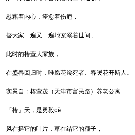
慰藉着内心，痊愈着伤疤，
替大家一遍又一遍地宠溺着世间。
此时的椿萱大家族，
在盛春回归时，唯愿花飨死者、春暖花开斯人。
实景自：椿萱茂（天津市富民路）养老公寓
「椿」天，是勇毅dē
风在摇它的叶片，草在结它的種子，