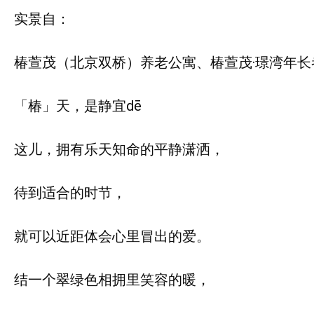
实景自：
椿萱茂（北京双桥）养老公寓、椿萱茂·璟湾年长
「椿」天，是静宜dē
这儿，拥有乐天知命的平静潇洒，
待到适合的时节，
就可以近距体会心里冒出的爱。
结一个翠绿色相拥里笑容的暖，