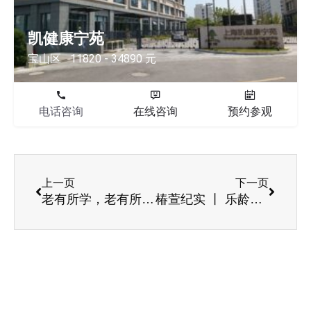
凯健康宁苑
宝山区
11820 - 34890 元
电话咨询
在线咨询
预约参观
上一页
下一页
老有所学，老有所为， 养老院长者学院增设书画班
椿萱纪实 丨 乐龄大儿童 谁说花甲不胜花季