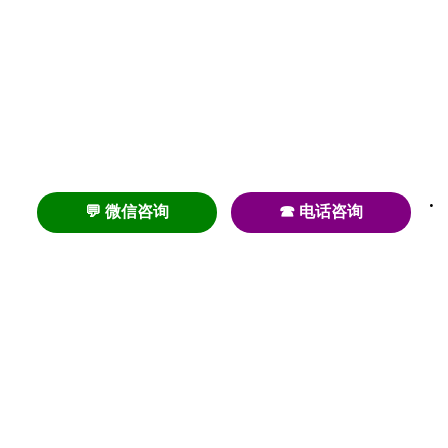
💬 微信咨询
☎ 电话咨询
养老
养老院
养老机构
养老公寓
养老社区
养老模式
护理
医养结合
失智
失能
居家养老
护理院
帕金森
旅居
浦东
认知症
椿萱茂
老年公寓
梧桐人家
泰康之家
澳朵花园
长护险
高端养老
高血压