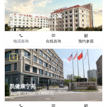
申养滨江澜悦长者公寓
浦东新区
11000 - 23000 元
电话咨询
在线咨询
预约参观
养老院
凯健康宁苑
宝山区
11820 - 34890 元