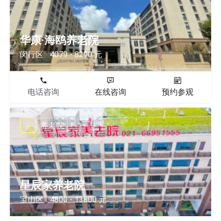
华康·海鸥养老院
闵行区
4079 - 8290 元
电话咨询
在线咨询
预约参观
养老院
星辰家养老院
宝山区
4800 - 13800 元