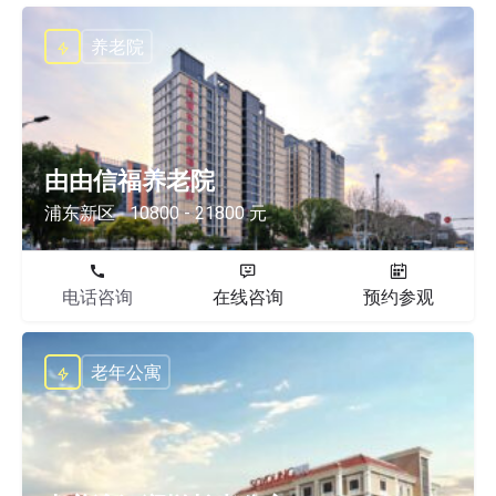
养老院
由由信福养老院
浦东新区
10800 - 21800 元
电话咨询
在线咨询
预约参观
老年公寓