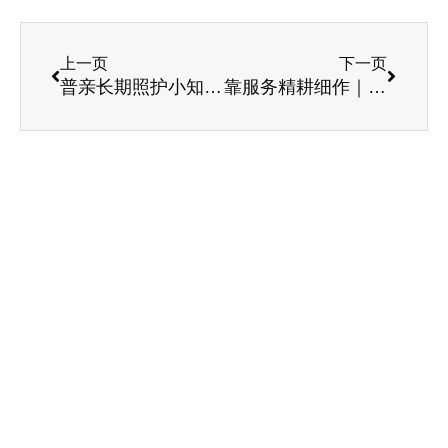
上一页
下一页
普亲长期照护小知识｜老年人常见病系列之腹痛
靠服务精耕细作｜我为你骄傲，椿萱奋斗者们