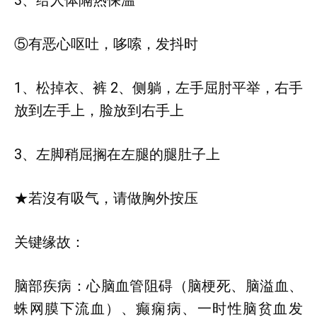
3、给人体隔热保温
⑤有恶心呕吐，哆嗦，发抖时
1、松掉衣、裤 2、侧躺，左手屈肘平举，右手
放到左手上，脸放到右手上
3、左脚稍屈搁在左腿的腿肚子上
★若沒有吸气，请做胸外按压
关键缘故：
脑部疾病：心脑血管阻碍（脑梗死、脑溢血、
蛛网膜下流血）、癫痫病、一时性脑贫血发