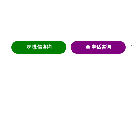
💬 微信咨询
☎ 电话咨询
养老
养老院
养老机构
养老公寓
养老社区
养老模式
护理
医养结合
失智
失能
居家养老
护理院
帕金森
旅居
浦东
认知症
椿萱茂
老年公寓
梧桐人家
泰康之家
澳朵花园
长护险
高端养老
高血压
首页
养老社区
老年公寓
养老院
护理院