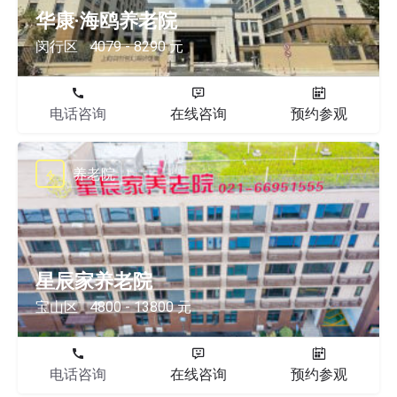
华康·海鸥养老院
闵行区
4079 - 8290 元
电话咨询
在线咨询
预约参观
养老院
星辰家养老院
宝山区
4800 - 13800 元
电话咨询
在线咨询
预约参观