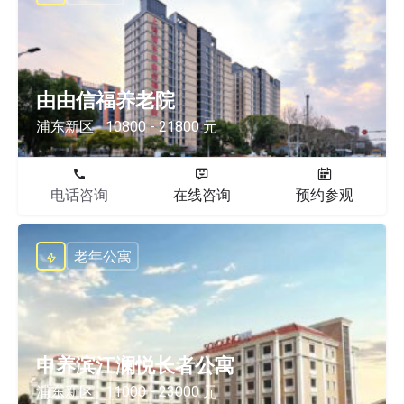
由由信福养老院
浦东新区
10800 - 21800 元
电话咨询
在线咨询
预约参观
老年公寓
申养滨江澜悦长者公寓
浦东新区
11000 - 23000 元