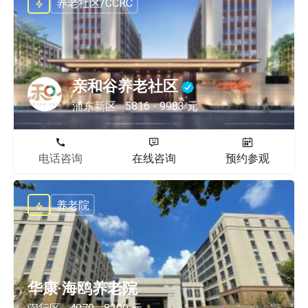
养老社区/CCRC
亲和谷养老社区
浦东新区
5816 - 9983 元
电话咨询
在线咨询
预约参观
养老院
华康·海鸥养老院