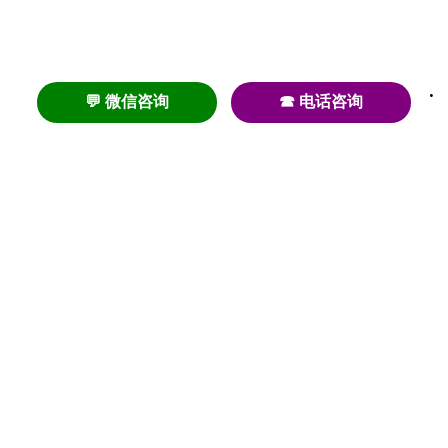
💬 微信咨询
☎ 电话咨询
养老
养老院
养老机构
养老公寓
养老社区
养老模式
护理
医养结合
失智
失能
居家养老
护理院
帕金森
旅居
浦东
认知症
椿萱茂
老年公寓
梧桐人家
泰康之家
澳朵花园
长护险
高端养老
高血压
首页
养老社区
老年公寓
养老院
护理院
资讯内容
关于我们