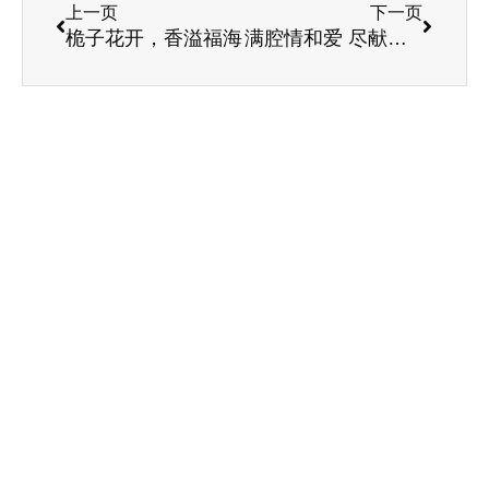
上一页
下一页
桅子花开，香溢福海
满腔情和爱 尽献蟠桃园–记市人大代表蟠桃园老年公寓董事长赵佳