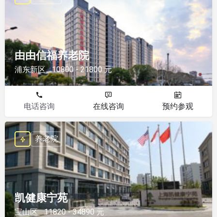
由由信福养老院
浦东新区
10800 - 21800 元
电话咨询
在线咨询
预约参观
养老院
凯健康宁苑
宝山区
11820 - 34890 元