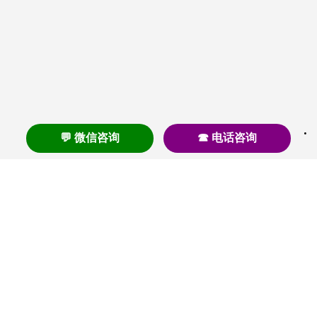
💬 微信咨询
☎ 电话咨询
养老
养老院
养老机构
养老公寓
养老社区
养老模式
护理
医养结合
失智
失能
居家养老
护理院
帕金森
旅居
浦东
认知症
椿萱茂
老年公寓
梧桐人家
泰康之家
澳朵花园
长护险
高端养老
高血压