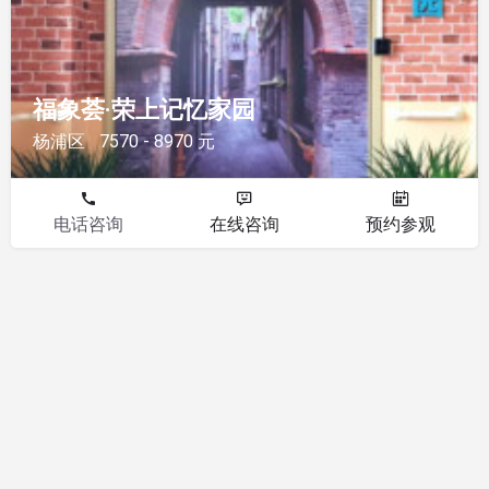
福象荟·荣上记忆家园
杨浦区
7570 - 8970 元
电话咨询
在线咨询
预约参观