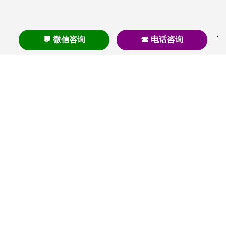
💬 微信咨询
☎ 电话咨询
养老
养老院
养老机构
养老公寓
养老社区
养老模式
护理
医养结合
失智
失能
居家养老
护理院
帕金森
旅居
浦东
认知症
椿萱茂
老年公寓
梧桐人家
泰康之家
澳朵花园
长护险
高端养老
高血压
首页
养老社区
老年公寓
养老院
护理院
资讯内容
关于我们