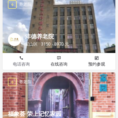
养老院
沣德养老院
宝山区
3150 - 8970 元
电话咨询
在线咨询
预约参观
养老院
福象荟·荣上记忆家园