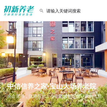
中信信养之家·宝山大场养老院
央企背书，值得托付，小组团独创理念，家的气息