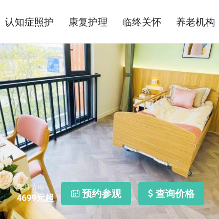
认知症照护
康复护理
临终关怀
养老机构
每月费用
预约参观
查询价格
4699
元起