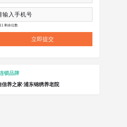
/ 11 剩余位数
连锁品牌
信信养之家·浦东锦绣养老院