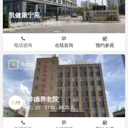
凯健康宁苑
宝山区
11820 - 34890 元
电话咨询
在线咨询
预约参观
养老院
沣德养老院
宝山区
3150 - 8970 元