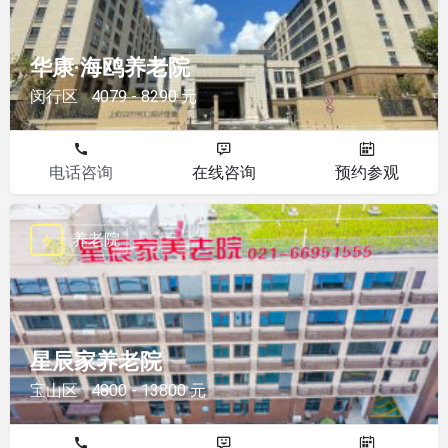
华康·海鸥养老院
闵行区
4079 - 8290 元
电话咨询
在线咨询
预约参观
养老院
星辰家养老院
宝山区
4800 - 13800 元