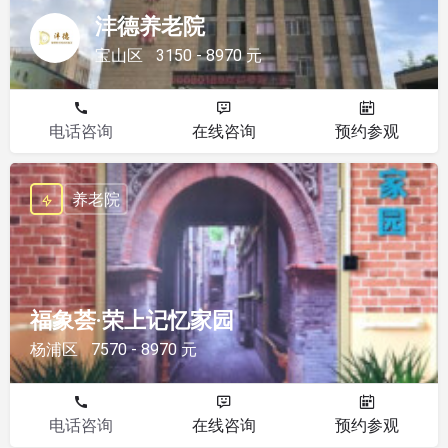
沣德养老院
宝山区
3150 - 8970 元
电话咨询
在线咨询
预约参观
养老院
福象荟·荣上记忆家园
杨浦区
7570 - 8970 元
电话咨询
在线咨询
预约参观