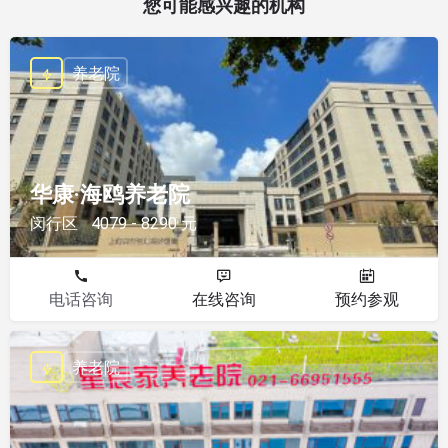
您可能感兴趣的机构
养老院
华康·海鸥养老院
闵行区
4079 - 8290 元
电话咨询
在线咨询
预约参观
养老院