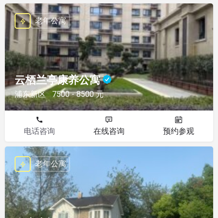
老年公寓
云栖兰亭康养公寓
浦东新区
7500 - 8500 元
电话咨询
在线咨询
预约参观
老年公寓