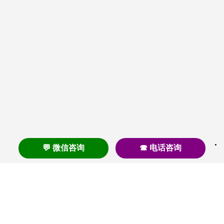
💬 微信咨询
☎ 电话咨询
养老
养老院
养老机构
养老公寓
养老社区
养老模式
护理
医养结合
失智
失能
居家养老
护理院
帕金森
旅居