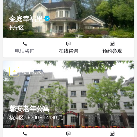
金庭幸福里
长宁区
电话咨询
在线咨询
预约参观
老年公寓
馨安老年公寓
杨浦区
8700 - 14180 元