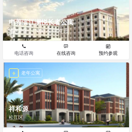
申养滨江澜悦长者公寓
浦东新区
11000 - 23000 元
电话咨询
在线咨询
预约参观
老年公寓
祥和源
松江区