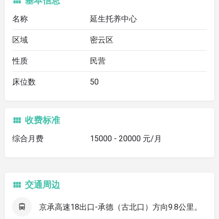
基本信息
名称
延生托养中心
区域
密云区
性质
民营
床位数
50
收费标准
综合月费
15000 - 20000 元/月
交通周边
京承高速18出口-承德（古北口）方向9.8公里。