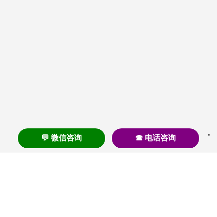
💬 微信咨询
☎ 电话咨询
养老
养老院
养老机构
养老公寓
养老社区
养老模式
护理
医养结合
失智
失能
居家养老
护理院
帕金森
旅居
浦东
认知症