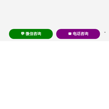
💬 微信咨询
☎ 电话咨询
养老
养老院
养老机构
养老公寓
养老社区
养老模式
护理
医养结合
失智
失能
居家养老
护理院
帕金森
旅居
浦东
认知症
椿萱茂
老年公寓
梧桐人家
泰康之家
澳朵花园
长护险
高端养老
高血压
首页
养老社区
老年公寓
养老院
护理院