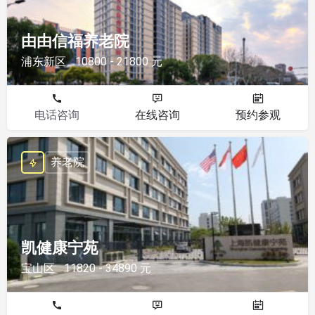
由由信福养老院
浦东新区
10800 - 21800 元
电话咨询
在线咨询
预约参观
养老院
凯健康宁苑
宝山区
11820 - 34890 元