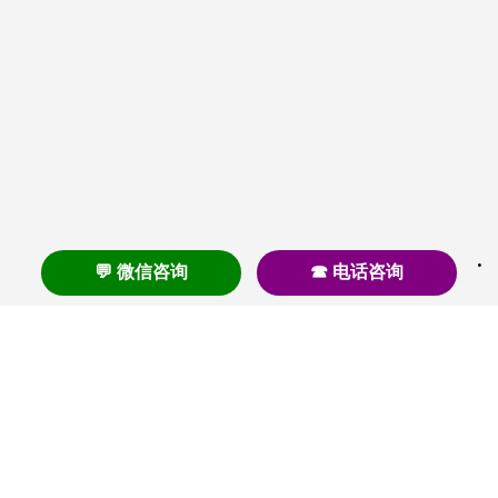
💬 微信咨询
☎ 电话咨询
养老
养老院
养老机构
养老公寓
养老社区
养老模式
护理
医养结合
失智
失能
居家养老
护理院
帕金森
旅居
浦东
认知症
椿萱茂
老年公寓
梧桐人家
泰康之家
澳朵花园
长护险
高端养老
高血压