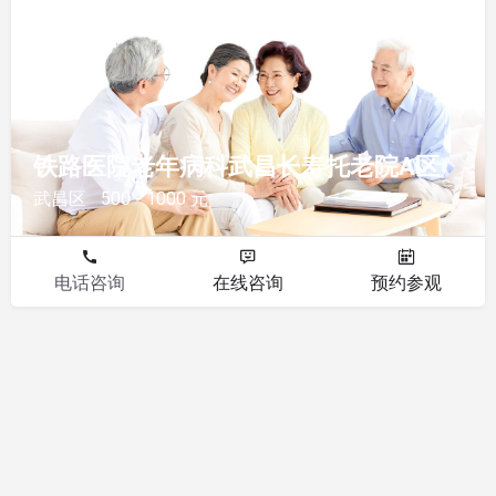
其他
铁路医院老年病科武昌长寿托老院A区
武昌区
500 - 1000 元
电话咨询
在线咨询
预约参观