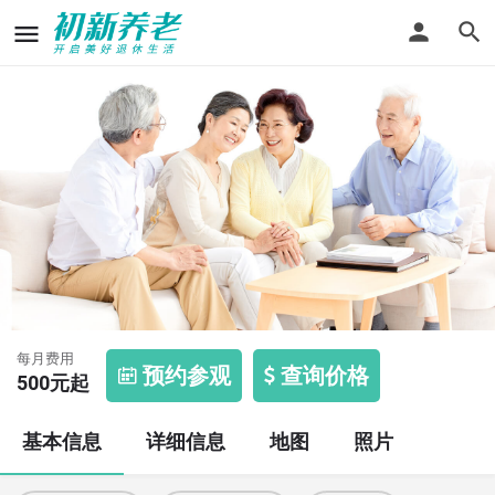
合川市东津沱社区托老所
每月费用
预约参观
查询价格
500
元起
基本信息
详细信息
地图
照片