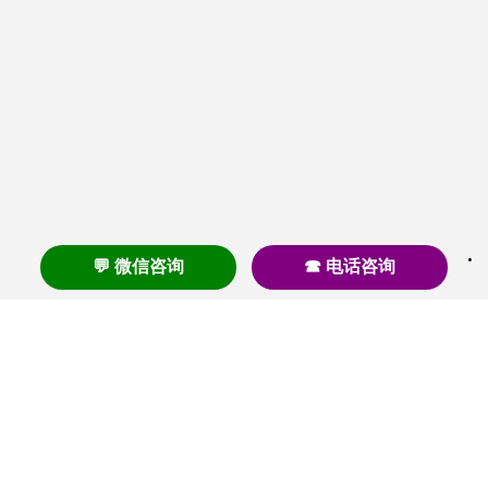
💬 微信咨询
☎ 电话咨询
养老
养老院
养老机构
养老公寓
养老社区
养老模式
护理
医养结合
失智
失能
居家养老
护理院
帕金森
旅居
浦东
认知症
椿萱茂
老年公寓
梧桐人家
泰康之家
澳朵花园
长护险
高端养老
高血压