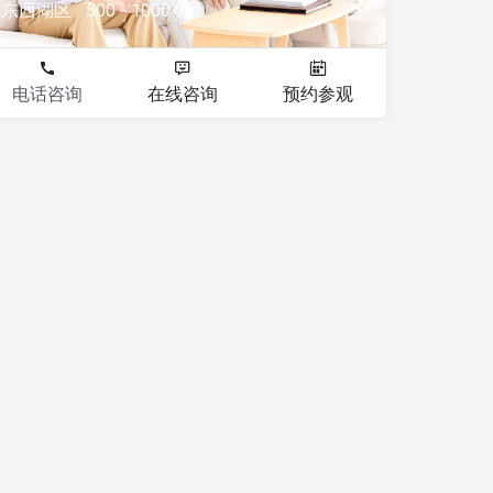
东西湖区
500 - 1000 元
电话咨询
在线咨询
预约参观