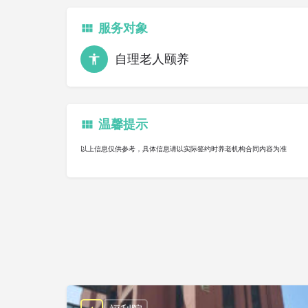
服务对象
自理老人颐养
温馨提示
以上信息仅供参考，具体信息请以实际签约时养老机构合同内容为准