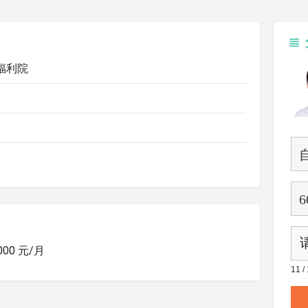
福利院
1000 元/月
11 