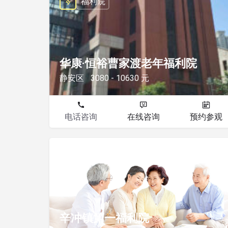
福利院
华康·恒裕曹家渡老年福利院
静安区
3080 - 10630 元
电话咨询
在线咨询
预约参观
福利院
辛冲镇第一福利院