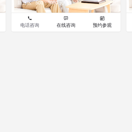
新洲区
500 - 1000 元
电话咨询
在线咨询
预约参观