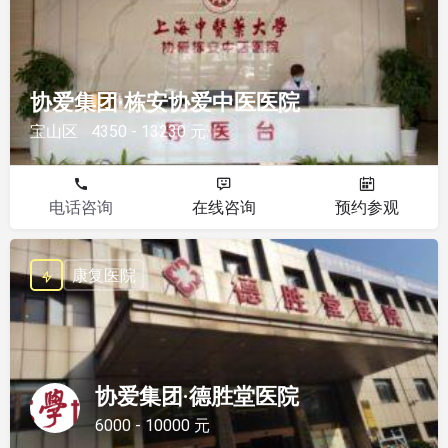
协爱集团·栋安协爱中医医院
宝山区
4350 - 13230 元
电话咨询
在线咨询
预约参观
康复医院
协爱集团·德胜堂医院
6000 - 10000 元