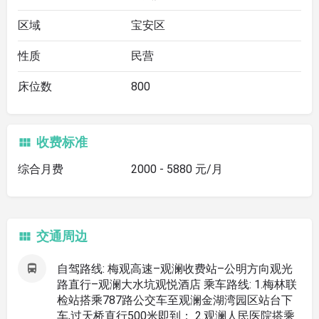
区域
宝安区
性质
民营
床位数
800
收费标准
综合月费
2000 - 5880 元/月
交通周边
自驾路线: 梅观高速–观澜收费站–公明方向观光
路直行–观澜大水坑观悦酒店 乘车路线: 1.梅林联
检站搭乘787路公交车至观澜金湖湾园区站台下
车,过天桥直行500米即到； 2.观澜人民医院搭乘