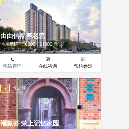
养老院
由由信福养老院
浦东新区
10800 - 21800 元
电话咨询
在线咨询
预约参观
养老院
福象荟·荣上记忆家园