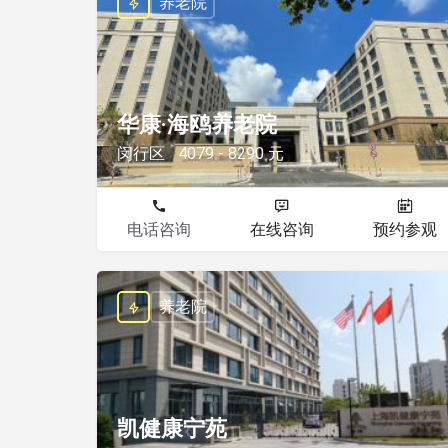
养老院
华康·海鸥养老院
闵行区
4079 - 8290 元
电话咨询
在线咨询
预约参观
养老院
凯健康宁苑