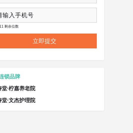
/ 11 剩余位数
连锁品牌
寿堂·柠嘉养老院
寿堂·文杰护理院