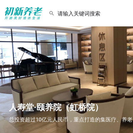
人寿堂·颐养院（虹桥院）