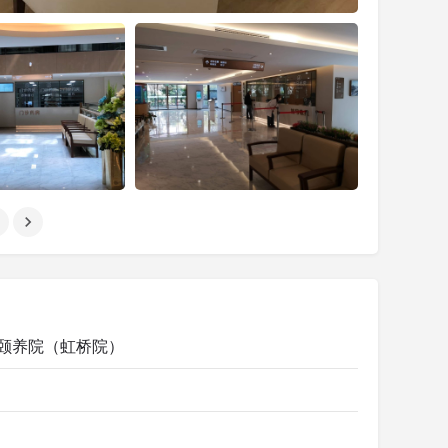
·颐养院（虹桥院）