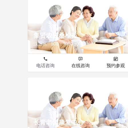
其他
集贤农庄桑榆苑
汉阳区
500 - 1000 元
电话咨询
在线咨询
预约参观
其他
长青老年康复中心