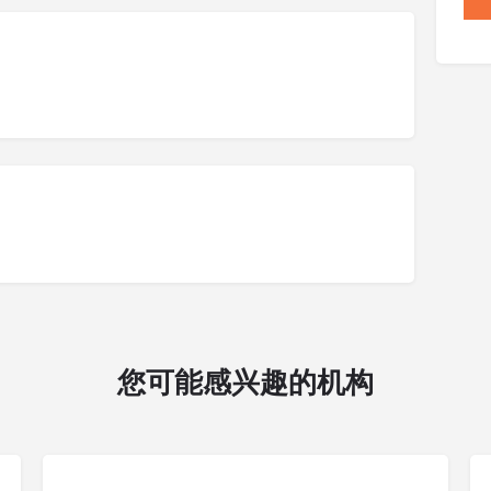
您可能感兴趣的机构