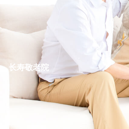
长寿敬老院
基