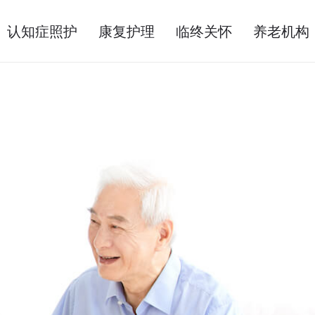
认知症照护
康复护理
临终关怀
养老机构