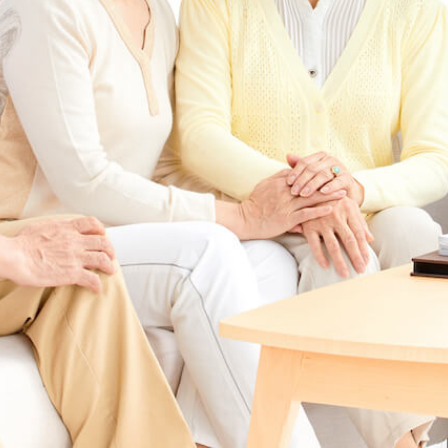
本信息
详细信息
地图
在线咨询
预约参观
纠错