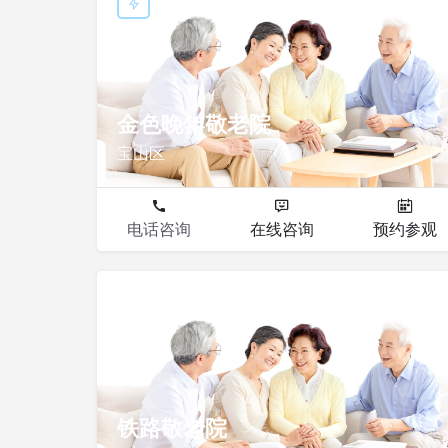
敬老院
金色晚年敬老院
宝山区
电话咨询
在线咨询
预约参观
敬老院
铁路敬老院