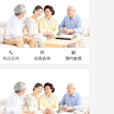
敬老院
长航汉阳五福敬老院
汉阳区
500 - 1000 元
电话咨询
在线咨询
预约参观
敬老院
红钢城二街敬老院