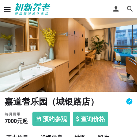
嘉道耆乐园（城银路店）
每月费用
预约参观
查询价格
7000
元起