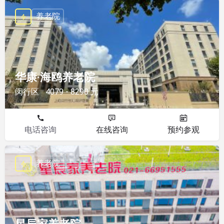
养老院
华康·海鸥养老院
闵行区
4079 - 8290 元
电话咨询
在线咨询
预约参观
养老院