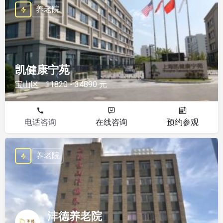
养老院
凯健康宁苑
宝山区
11820 - 34890 元
电话咨询
在线咨询
预约参观
养老院
沣德养老院