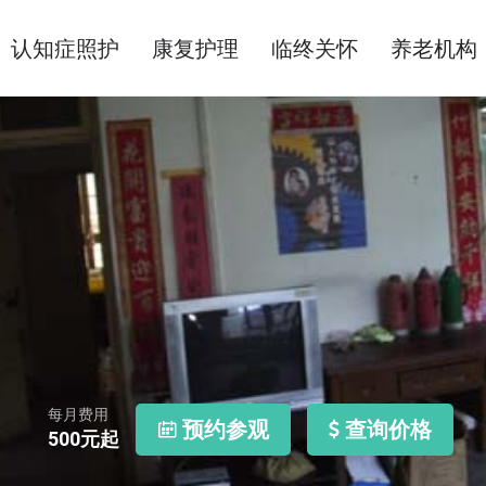
认知症照护
康复护理
临终关怀
养老机构
每月费用
预约参观
查询价格
500
元起