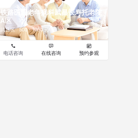
铁路医院老年病科武昌长寿托老院
A区
武昌区
500 - 1000 元
电话咨询
在线咨询
预约参观