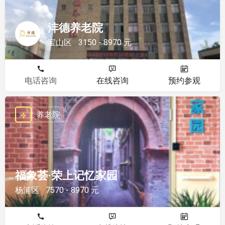
沣德养老院
宝山区
3150 - 8970 元
电话咨询
在线咨询
预约参观
养老院
福象荟·荣上记忆家园
杨浦区
7570 - 8970 元